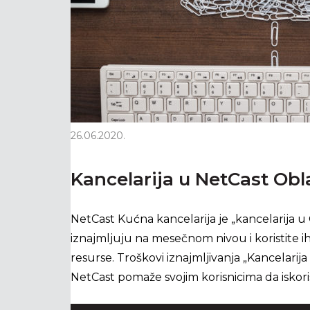
26.06.2020.
Kancelarija u NetCast Ob
NetCast Kućna kancelarija je „kancelarija u 
iznajmljuju na mesečnom nivou i koristite 
resurse. Troškovi iznajmljivanja „Kancelarij
NetCast pomaže svojim korisnicima da iskori