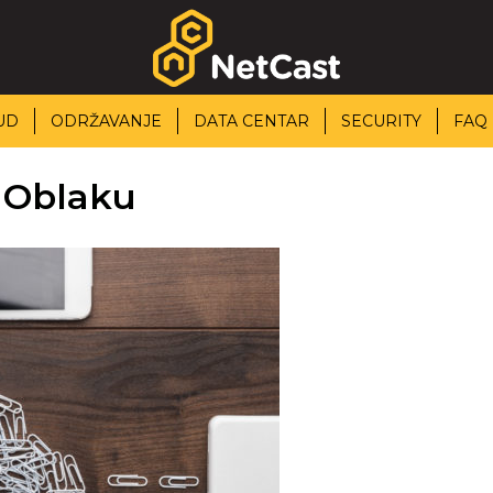
UD
ODRŽAVANJE
DATA CENTAR
SECURITY
FAQ
uOblaku