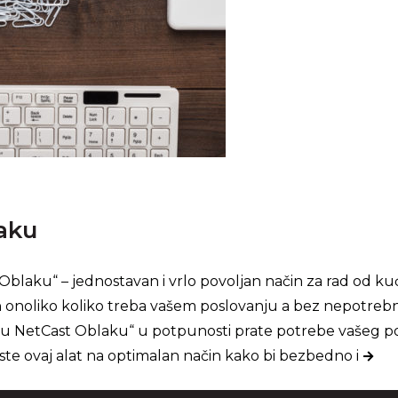
laku
Oblaku“ – jednostavan i vrlo povoljan način za rad od kuća
ih onoliko koliko treba vašem poslovanju a bez nepotrebn
a u NetCast Oblaku“ u potpunosti prate potrebe vašeg poslo
ste ovaj alat na optimalan način kako bi bezbedno i